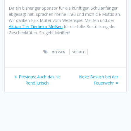
Da ein bisheriger Sponsor für die künftigen Schulanfänger
abgesagt hat, sprachen meine Frau und mich die Muttis an.
Wir danken Falk Müller vom Wellenspiel Meißen und der
Aktion Tier Tierheim Meißen
für die tolle Bestückung der
Geschenktüten. So geht Meißen!
MEISSEN
SCHULE
Beitrags-
Previous
Next
Previous:
Auch das ist
Next:
Besuch bei der
Navigation
post:
post:
René Jurisch
Feuerwehr