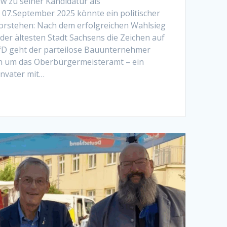
ew zu seiner Kandidatur als
07.September 2025 könnte ein politischer
orstehen: Nach dem erfolgreichen Wahlsieg
 der ältesten Stadt Sachsens die Zeichen auf
AfD geht der parteilose Bauunternehmer
en um das Oberbürgermeisteramt – ein
nvater mit…