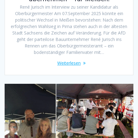
René Jurisch im Interview zu seiner Kandidatur als
Oberbürgermeister Am 07.September 2025 könnte ein
politischer Wechsel in Meißen bevorstehen: Nach dem
erfolgreichen Wahlsieg in Pirna stehen auch in der ältesten
Stadt Sachsens die Zeichen auf Veränderung. Für die AfD
geht der parteilose Bauunternehmer René Jurisch ins
Rennen um das Oberbürgermeisteramt – ein
bodenständiger Familienvater mit…
Weiterlesen